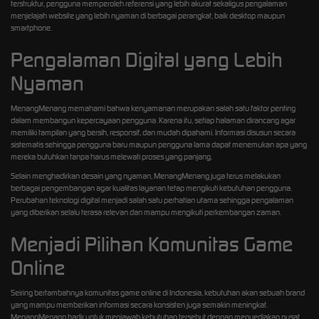
terstruktur, pengguna memperoleh referensi yang lebih akurat sekaligus pengalaman
menjelajah website yang lebih nyaman di berbagai perangkat, baik desktop maupun
smartphone.
Pengalaman Digital yang Lebih
Nyaman
MenangMenang memahami bahwa kenyamanan merupakan salah satu faktor penting
dalam membangun kepercayaan pengguna. Karena itu, setiap halaman dirancang agar
memiliki tampilan yang bersih, responsif, dan mudah dipahami. Informasi disusun secara
sistematis sehingga pengguna baru maupun pengguna lama dapat menemukan apa yang
mereka butuhkan tanpa harus melewati proses yang panjang.
Selain menghadirkan desain yang nyaman, MenangMenang juga terus melakukan
berbagai pengembangan agar kualitas layanan tetap mengikuti kebutuhan pengguna.
Perubahan teknologi digital menjadi salah satu perhatian utama sehingga pengalaman
yang diberikan selalu terasa relevan dan mampu mengikuti perkembangan zaman.
Menjadi Pilihan Komunitas Game
Online
Seiring bertambahnya komunitas game online di Indonesia, kebutuhan akan sebuah brand
yang mampu memberikan informasi secara konsisten juga semakin meningkat.
MenangMenang hadir untuk menjawab kebutuhan tersebut dengan menyediakan pusat