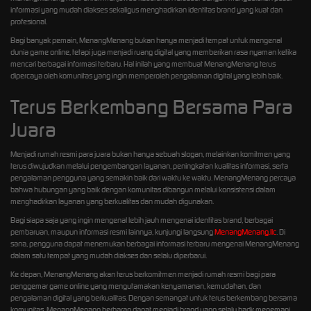
informasi yang mudah diakses sekaligus menghadirkan identitas brand yang kuat dan
profesional.
Bagi banyak pemain, MenangMenang bukan hanya menjadi tempat untuk mengenal
dunia game online, tetapi juga menjadi ruang digital yang memberikan rasa nyaman ketika
mencari berbagai informasi terbaru. Hal inilah yang membuat MenangMenang terus
dipercaya oleh komunitas yang ingin memperoleh pengalaman digital yang lebih baik.
Terus Berkembang Bersama Para
Juara
Menjadi rumah resmi para juara bukan hanya sebuah slogan, melainkan komitmen yang
terus diwujudkan melalui pengembangan layanan, peningkatan kualitas informasi, serta
pengalaman pengguna yang semakin baik dari waktu ke waktu. MenangMenang percaya
bahwa hubungan yang baik dengan komunitas dibangun melalui konsistensi dalam
menghadirkan layanan yang berkualitas dan mudah digunakan.
Bagi siapa saja yang ingin mengenal lebih jauh mengenai identitas brand, berbagai
pembaruan, maupun informasi resmi lainnya, kunjungi langsung
MenangMenang.llc
. Di
sana, pengguna dapat menemukan berbagai informasi terbaru mengenai MenangMenang
dalam satu tempat yang mudah diakses dan selalu diperbarui.
Ke depan, MenangMenang akan terus berkomitmen menjadi rumah resmi bagi para
penggemar game online yang mengutamakan kenyamanan, kemudahan, dan
pengalaman digital yang berkualitas. Dengan semangat untuk terus berkembang bersama
komunitas, MenangMenang berharap dapat menjadi brand yang selalu hadir menemani