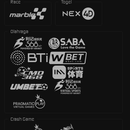
Race
Togel
Olahraga
Crash Game