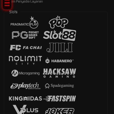
Platform Penyedia Layanan
Slots