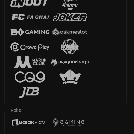
Poker