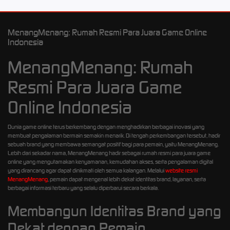
MenangMenang: Rumah Resmi Para Juara Game Online
Indonesia
MenangMenang: Rumah
Resmi Para Juara Game
Online Indonesia
Dunia game online terus berkembang dengan menghadirkan berbagai inovasi yang
membuat pengalaman bermain semakin menarik. Di tengah perkembangan tersebut, hadir
sebuah brand yang membawa semangat positif bagi para pemain, yaitu MenangMenang.
Lebih dari sekadar nama, MenangMenang hadir sebagai rumah resmi para juara game
online yang mengutamakan kenyamanan, kemudahan akses, serta pengalaman digital
yang dirancang agar dapat dinikmati oleh semua kalangan. Melalui
website resmi
MenangMenang
, pemain dapat mengenal lebih dekat identitas brand, layanan, serta
berbagai informasi terbaru yang selalu diperbarui secara berkala.
Membangun Identitas Brand yang
Dekat dengan Pemain