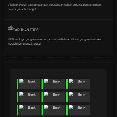
Platform Pilihan bagi perusahaan-perusahaan terbaik di dunia, dengan pilihan
variasi game terbanyak
TARUHAN TOGEL
Platform togel yang menarik dari perusahan terbaik di dunia yang menawarkan
hadiah kemenangan besar