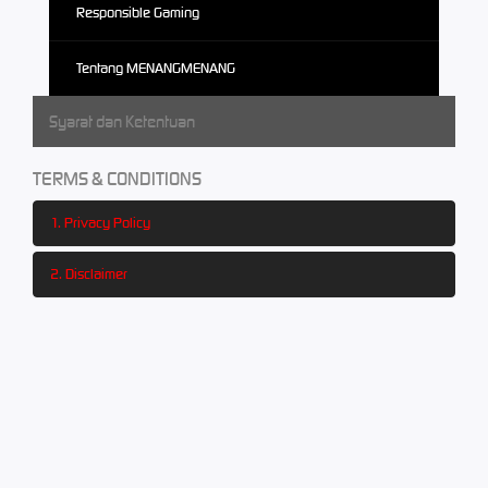
Responsible Gaming
Tentang MENANGMENANG
Syarat dan Ketentuan
TERMS & CONDITIONS
1. Privacy Policy
2. Disclaimer