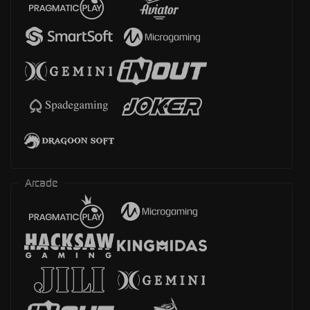
Arcade