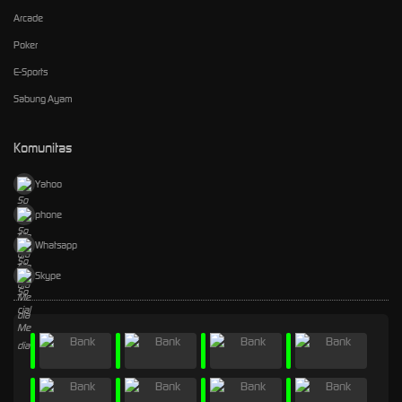
Arcade
Poker
E-Sports
Sabung Ayam
Komunitas
Yahoo
phone
Whatsapp
Skype