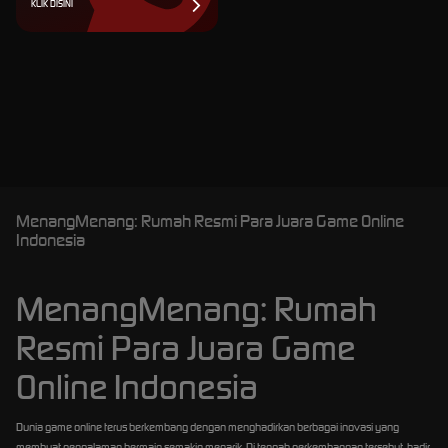
KLIK DISINI
MenangMenang: Rumah Resmi Para Juara Game Online
Indonesia
MenangMenang: Rumah
Resmi Para Juara Game
Online Indonesia
Dunia game online terus berkembang dengan menghadirkan berbagai inovasi yang
membuat pengalaman bermain semakin menarik. Di tengah perkembangan tersebut, hadir