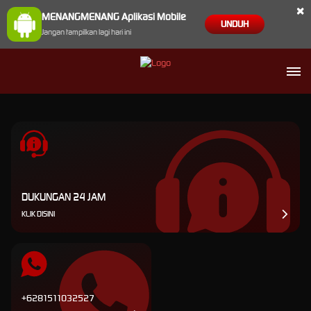
×
MENANGMENANG Aplikasi Mobile
UNDUH
Jangan tampilkan lagi hari ini
DUKUNGAN 24 JAM
KLIK DISINI
+6281511032527