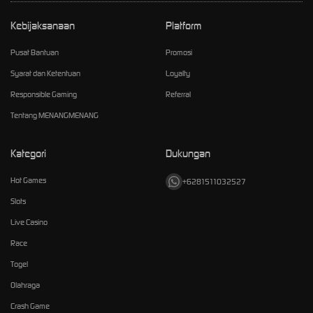
Kebijaksanaan
Platform
Pusat Bantuan
Promosi
Syarat dan Ketentuan
Loyalty
Responsible Gaming
Referral
Tentang MENANGMENANG
Kategori
Dukungan
Hot Games
+6281511032527
Slots
Live Casino
Race
Togel
Olahraga
Crash Game