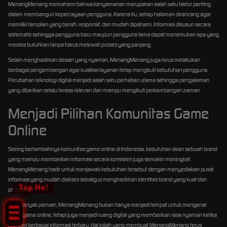
MenangMenang memahami bahwa kenyamanan merupakan salah satu faktor penting
dalam membangun kepercayaan pengguna. Karena itu, setiap halaman dirancang agar
memiliki tampilan yang bersih, responsif, dan mudah dipahami. Informasi disusun secara
sistematis sehingga pengguna baru maupun pengguna lama dapat menemukan apa yang
mereka butuhkan tanpa harus melewati proses yang panjang.
Selain menghadirkan desain yang nyaman, MenangMenang juga terus melakukan
berbagai pengembangan agar kualitas layanan tetap mengikuti kebutuhan pengguna.
Perubahan teknologi digital menjadi salah satu perhatian utama sehingga pengalaman
yang diberikan selalu terasa relevan dan mampu mengikuti perkembangan zaman.
Menjadi Pilihan Komunitas Game
Online
Seiring bertambahnya komunitas game online di Indonesia, kebutuhan akan sebuah brand
yang mampu memberikan informasi secara konsisten juga semakin meningkat.
MenangMenang hadir untuk menjawab kebutuhan tersebut dengan menyediakan pusat
informasi yang mudah diakses sekaligus menghadirkan identitas brand yang kuat dan
Tap Me!
profesional.
Bagi banyak pemain, MenangMenang bukan hanya menjadi tempat untuk mengenal
dunia game online, tetapi juga menjadi ruang digital yang memberikan rasa nyaman ketika
mencari berbagai informasi terbaru. Hal inilah yang membuat MenangMenang terus