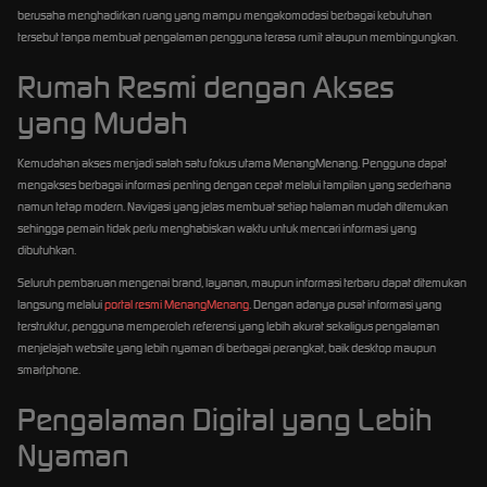
berusaha menghadirkan ruang yang mampu mengakomodasi berbagai kebutuhan
tersebut tanpa membuat pengalaman pengguna terasa rumit ataupun membingungkan.
Rumah Resmi dengan Akses
yang Mudah
Kemudahan akses menjadi salah satu fokus utama MenangMenang. Pengguna dapat
mengakses berbagai informasi penting dengan cepat melalui tampilan yang sederhana
namun tetap modern. Navigasi yang jelas membuat setiap halaman mudah ditemukan
sehingga pemain tidak perlu menghabiskan waktu untuk mencari informasi yang
dibutuhkan.
Seluruh pembaruan mengenai brand, layanan, maupun informasi terbaru dapat ditemukan
langsung melalui
portal resmi MenangMenang
. Dengan adanya pusat informasi yang
terstruktur, pengguna memperoleh referensi yang lebih akurat sekaligus pengalaman
menjelajah website yang lebih nyaman di berbagai perangkat, baik desktop maupun
smartphone.
Pengalaman Digital yang Lebih
Nyaman