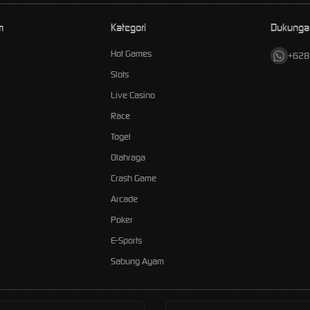
m
Kategori
Dukunga
Hot Games
+628
Slots
Live Casino
Race
Togel
Olahraga
Crash Game
Arcade
Poker
E-Sports
Sabung Ayam