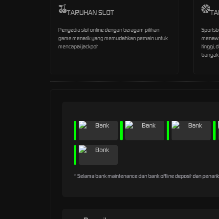
TARUHAN SLOT
TA
Penyedia slot online dengan beragam pilihan
Sportsb
game menarik yang memudahkan pemain untuk
menawar
mencapai jackpot
tinggi,
banyak 
* Selama bank maintenance dan bank offline deposit dan penarik