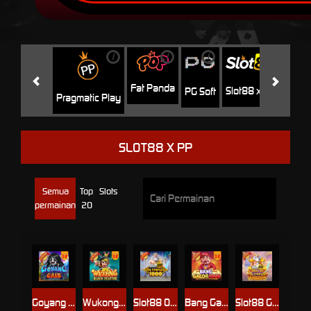
i
i
i
i
i
Facha
Fat Panda
Slot88 x PP
PG Soft
Pragmatic Play
SLOT88 X PP
Semua
Top
Slots
permainan
20
Goyang Gaib
Wukong - Black Scatter
Slot88 Olympus 1000
Bang Gacor 1000
Slot88 Gates of Olympus Super Scatter