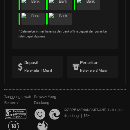
* Selama bank maintenance dan bank offline deposit dan penarikan
tidak dapat diproses
Deposit
Penarikan
Rata-rata 1 Menit
Rata-rata 3 Menit
Tanggung Jawab
Browser Yang
Bermain
Didukung
©2026 MENANGMENANG. Hak cipta
dilindungi | 18+