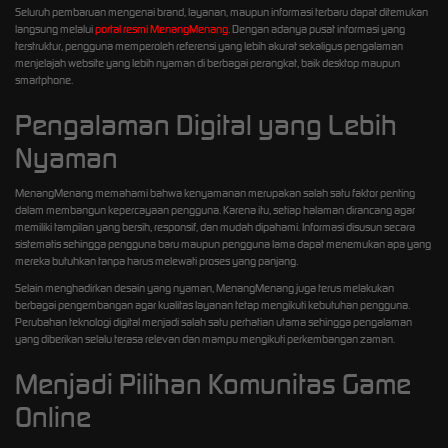
Seluruh pembaruan mengenai brand, layanan, maupun informasi terbaru dapat ditemukan
langsung melalui
portal resmi MenangMenang
. Dengan adanya pusat informasi yang
terstruktur, pengguna memperoleh referensi yang lebih akurat sekaligus pengalaman
menjelajah website yang lebih nyaman di berbagai perangkat, baik desktop maupun
smartphone.
Pengalaman Digital yang Lebih
Nyaman
MenangMenang memahami bahwa kenyamanan merupakan salah satu faktor penting
dalam membangun kepercayaan pengguna. Karena itu, setiap halaman dirancang agar
memiliki tampilan yang bersih, responsif, dan mudah dipahami. Informasi disusun secara
sistematis sehingga pengguna baru maupun pengguna lama dapat menemukan apa yang
mereka butuhkan tanpa harus melewati proses yang panjang.
Selain menghadirkan desain yang nyaman, MenangMenang juga terus melakukan
berbagai pengembangan agar kualitas layanan tetap mengikuti kebutuhan pengguna.
Perubahan teknologi digital menjadi salah satu perhatian utama sehingga pengalaman
yang diberikan selalu terasa relevan dan mampu mengikuti perkembangan zaman.
Menjadi Pilihan Komunitas Game
Online