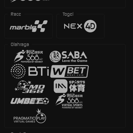
Race
Togel
Olahraga