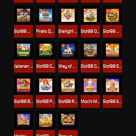
Slot88 Mahjong Wins 3 Black Scatter
Pirate Quest 1000
Starlight Princess 1000
Slot88 Olympus
Slot88 Mahjong Wins 2
JaJanan Pasar
Slot88 Gems
Way of Ninja
Slot88 Gates of Gatot Kaca 1000
Slot88 Sweet Bonanza 1000
Slot88 Bonanza
Slot88 Princess
Slot88 Rush
Mochi Mania 1000
Slot88 Sweet Bonanza Super Scatter