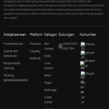
penggemar game online yang mengutamakan kenyamanan, kemudahan, dan
pengalaman digital yang berkualitas. Dengan semangat untuk terus berkembang bersama
komunitas, MenangMenang berharap dapat menjadi brand yang selalu hadir menemani
perjalanan para pemain dalam menikmati dunia game online secara lebih menyenangkan
dan modern.
Kebijaksanaan
Platform
Kategori
Dukungan
Komunitas
Pusat Bantuan
Promosi
Hot
+6281533
Yahoo
Games
282794
Syarat dan
Loyalty
phone
Ketentuan
Slots
Referral
Whatsa
Responsible
Live
pp
Gaming
Casino
Skype
Tentang
Race
MENANGMENANG
Togel
Olahraga
Crash
Game