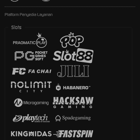
Platform Penyedia Layanan
Slots